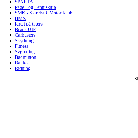
SPARTA
Padel- og Tennisklub
SMK - Skærbæk Motor Klub
BMX
Idræt på tværs
Brøns UIF
Carbusters
Skydning
Fitness
Svømning
Badminton
Banko
Ridning
S