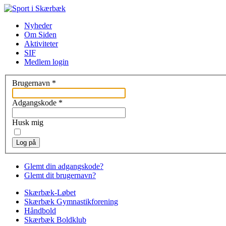
Nyheder
Om Siden
Aktiviteter
SIF
Medlem login
Brugernavn
*
Adgangskode
*
Husk mig
Log på
Glemt din adgangskode?
Glemt dit brugernavn?
Skærbæk-Løbet
Skærbæk Gymnastikforening
Håndbold
Skærbæk Boldklub