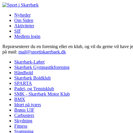
Nyheder
Om Siden
Aktiviteter
SIF
Medlem login
Repræsenterer du en forening eller en klub, og vil du gerne vil have j
på mail:
mail@sportiskaerbaek.dk
Skærbæk-Løbet
Skærbæk Gymnastikforening
Håndbold
Skærbæk Boldklub
SPARTA
Padel- og Tennisklub
SMK - Skærbæk Motor Klub
BMX
Idræt på tværs
Brøns UIF
Carbusters
Skydning
Fitness
Svømning